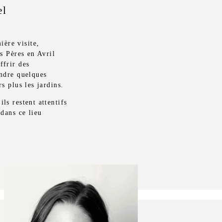
el
ère visite,
ts Pères en Avril
ffrir des
endre quelques
s plus les jardins.
ls restent attentifs
 dans ce lieu