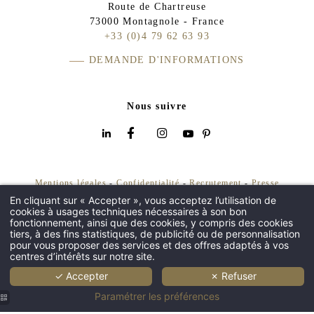
Route de Chartreuse
73000 Montagnole - France
+33 (0)4 79 62 63 93
DEMANDE D'INFORMATIONS
Nous suivre
Mentions légales
-
Confidentialité
-
Recrutement
-
Presse
En cliquant sur « Accepter », vous acceptez l’utilisation de
ACCUEIL
©2026 Domaine des Saints Pères - Design by
MMCreation
cookies à usages techniques nécessaires à son bon
DOMAINE
fonctionnement, ainsi que des cookies, y compris des cookies
tiers, à des fins statistiques, de publicité ou de personnalisation
CHAMBRES
pour vous proposer des services et des offres adaptés à vos
centres d’intérêts sur notre site.
RESTAURANT & BAR
✓ Accepter
✗ Refuser
MARIAGE
Paramétrer les préférences
SÉMINAIRE