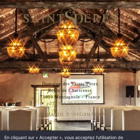
Nous contacter
Domaine des Saints Pères
Route de Chartreuse
73000 Montagnole - France
+33 (0)4 79 62 63 93
DEMANDE D'INFORMATIONS
Nous suivre
En cliquant sur « Accepter », vous acceptez l’utilisation de
ACCUEIL